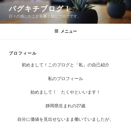
コ
パグキチブログ！
ン
日々の感じたことを書く雑記ブログです。
テ
ン
ツ
メニュー
へ
ス
キ
プロフィール
ッ
初めまして！このブログと「私」の自己紹介
プ
私のプロフィール
始めまして！ たくやといいます！
静岡県生まれの27歳
自分に価値を見出せないまま働いていましたが、